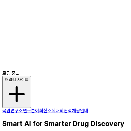
최신소식
대외협력
채용안내
KR
EN
KR
로딩 중...
패밀리 사이트
목암연구소
연구분야
최신소식
대외협력
채용안내
Smart AI for Smarter Drug Discovery