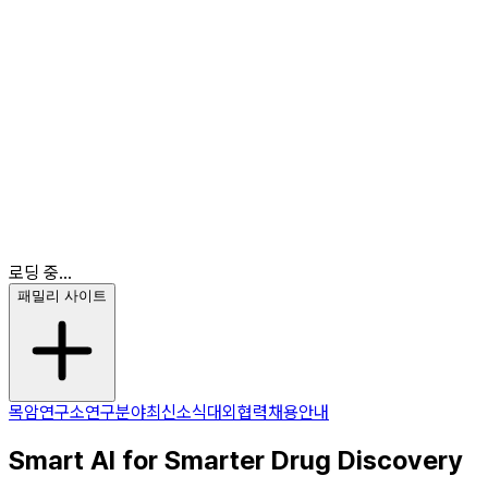
최신소식
대외협력
채용안내
KR
EN
KR
로딩 중...
패밀리 사이트
목암연구소
연구분야
최신소식
대외협력
채용안내
Smart AI for Smarter Drug Discovery